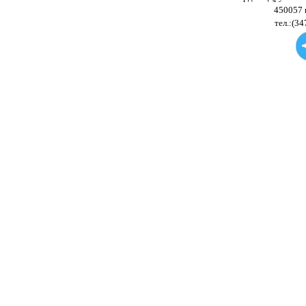
450057 
тел.:(34