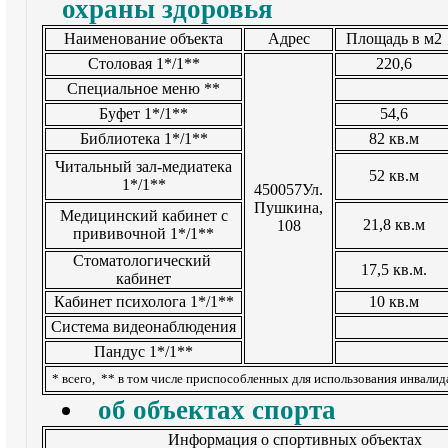
охраны здоровья
Наименование объекта
Адрес
Площадь в м2
Столовая 1*/1**
220,6
Специальное меню **
Буфет 1*/1**
54,6
Библиотека 1*/1**
82 кв.м
Читальный зал-медиатека
52 кв.м
1*/1**
450057Ул.
Пушкина,
Медицинский кабинет с
21,8 кв.м
108
прививочной 1*/1**
Стоматологический
17,5 кв.м.
кабинет
Кабинет психолога 1*/1**
10 кв.м
Система видеонаблюдения
Пандус 1*/1**
* всего, ** в том числе приспособленных для использования инвалид
об объектах спорта
Информация о спортивных объектах