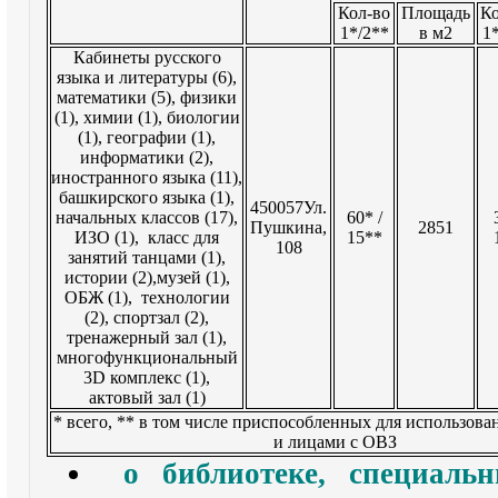
Кол-во
Площадь
Ко
1*/2**
в м2
1
Кабинеты русского
языка и литературы (6),
математики (5), физики
(1), химии (1), биологии
(1), географии (1),
информатики (2),
иностранного языка (11),
башкирского языка (1),
450057Ул.
начальных классов (17),
60* /
Пушкина,
2851
ИЗО (1), класс для
15**
108
занятий танцами (1),
истории (2),музей (1),
ОБЖ (1), технологии
(2), спортзал (2),
тренажерный зал (1),
многофункциональный
3D комплекс (1),
актовый зал (1)
* всего, ** в том числе приспособленных для использов
и лицами с ОВЗ
о библиотеке, специаль