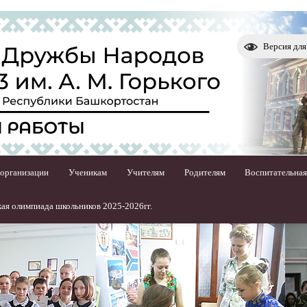
Версия дл
 организации
Ученикам
Учителям
Родителям
Воспитательная
ая олимпиада школьников 2025-2026гг.