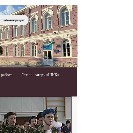
я слабовидящих
 работа
Летний лагерь «ШИК»