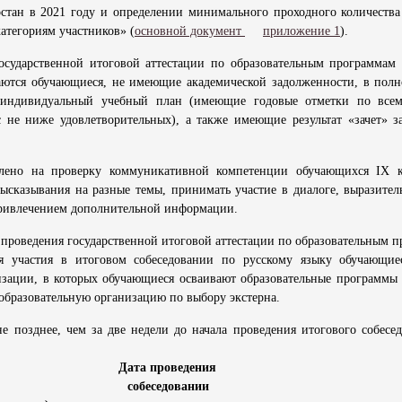
стан в 2021 году и определении минимального проходного количества
атегориям участников» (
основной документ
приложение 1
).
осударственной итоговой аттестации по образовательным программам
ются обучающиеся, не имеющие академической задолженности, в полн
индивидуальный учебный план (имеющие годовые отметки по все
с не ниже удовлетворительных), а также имеющие результат «зачет» з
авлено на проверку коммуникативной компетенции обучающихся IX 
ысказывания на разные темы, принимать участие в диалоге, выразител
с привлечением дополнительной информации.
проведения государственной итоговой аттестации по образовательным 
я участия в итоговом собеседовании по русскому языку обучающие
низации, в которых обучающиеся осваивают образовательные программы
 образовательную организацию по выбору экстерна.
е позднее, чем за две недели до начала проведения итогового собесе
ения Дата проведения
 итоговом
собеседовании