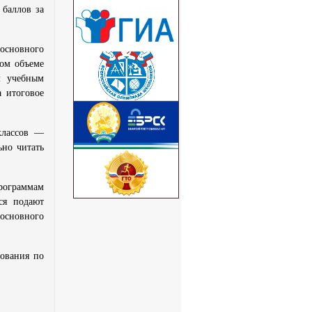
 баллов за
 основного
ом объеме
м учебным
а итоговое
классов —
ьно читать
программам
ся подают
 основного
дования по