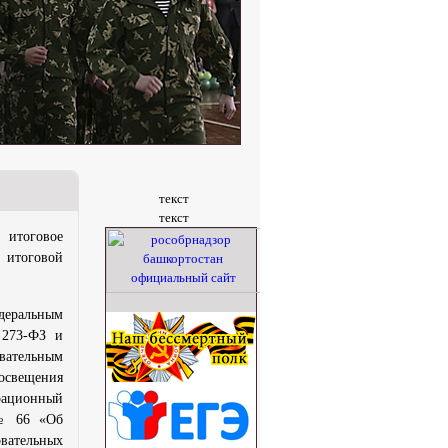
текст
текст
 итоговое
 итоговой
едеральным
 273-ФЗ и
вательным
освещения
трационный
 № 66 «Об
вательных