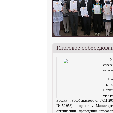
Итоговое собеседова
10
собес
аттес
Ит
закон
Поряд
прогр
России и Рособрнадзора от 07.11.2
№ 52 953) и приказом Министерс
организации проведения итогово