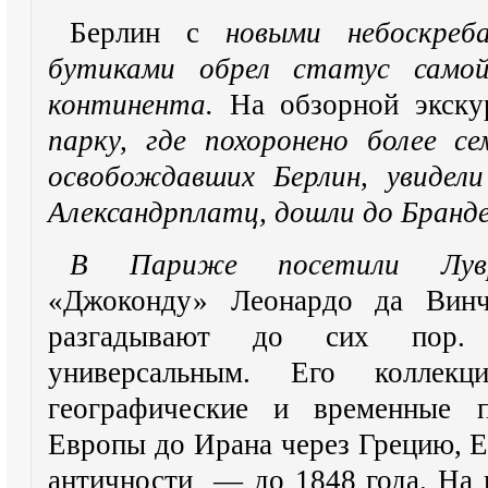
Берлин с
новыми небоскреб
бутиками обрел статус само
континента.
На обзорной экск
парку, где похоронено более с
освобождавших Берлин, увидели
Александрплатц, дошли до Бранде
В Париже посетили Лув
«Джоконду» Леонардо да Винч
разгадывают до сих пор.
универсальным. Его коллек
географические и временные п
Европы до Ирана через Грецию, Е
античности — до 1848 года. На