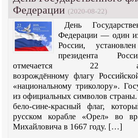
Федерации
(2020-08-22)
День Государств
Федерации — один и
России, установл
президента Рос
отмечается 22 авг
возрождённому флагу Российск
«национальному триколору». Го
из официальных символов страны.
бело-сине-красный флаг, кото
русском корабле «Орел» во вр
Михайловича в 1667 году. […]