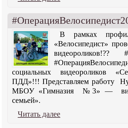
#ОперацияВелосипедист2
В рамках профил
«Велосипедист» пров
видеороликов!?? #С
#ОперацияВелосипеди
социальных видеороликов «Се
ПДД»!!! Представляем работу Ну
МБОУ «Гимназия №3» — виде
семьей».
Читать далее