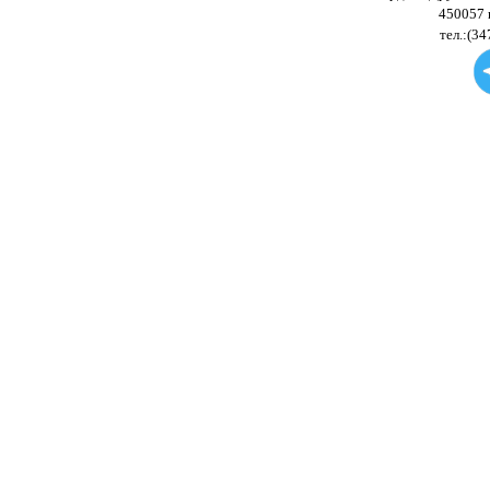
450057 
тел.:(34