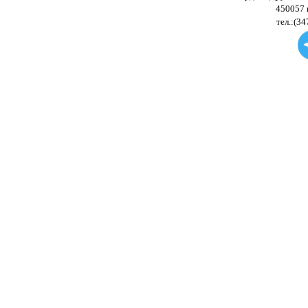
450057 
тел.:(34