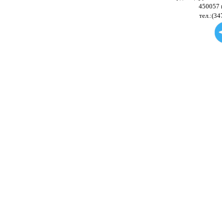
450057 
тел.:(34