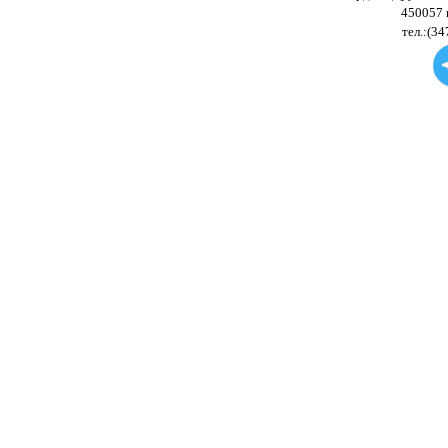
450057 
тел.:(34