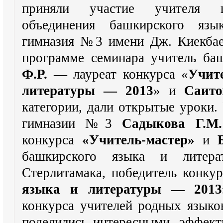
приняли участие учителя ш
объединения башкирского я
гимназия №3 имени Дж. Киекбае
программе семинара учитель ба
Ф.Р.
— лауреат конкурса «
Учит
литературы — 2013
» и
Саито
категории, дали открытые уроки.
гимназии №3
Садыкова Г.М.
конкурса
«Учитель-мастер»
и
башкирского языка и лите
Стерлитамака, победитель конку
языка и литературы — 2013
конкурса учителей родных языков
поделились интересными, эффек