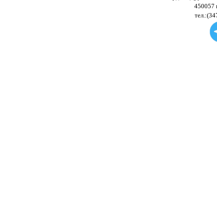
450057 
тел.:(34