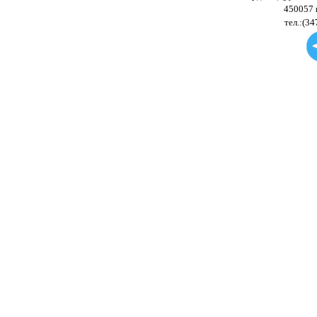
450057 
тел.:(34