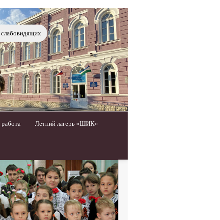
я слабовидящих
 работа
Летний лагерь «ШИК»