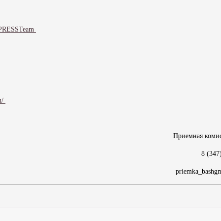
MUPRESSTeam
u/
Приемная коми
8 (347
priemka_bashg