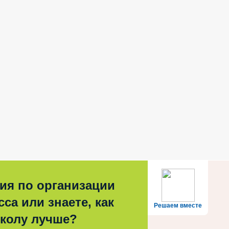
ия по организации
са или знаете, как
Решаем вместе
школу лучше?