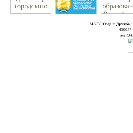
МАОУ "Ордена Дружбы на
450057 
тел.:(34