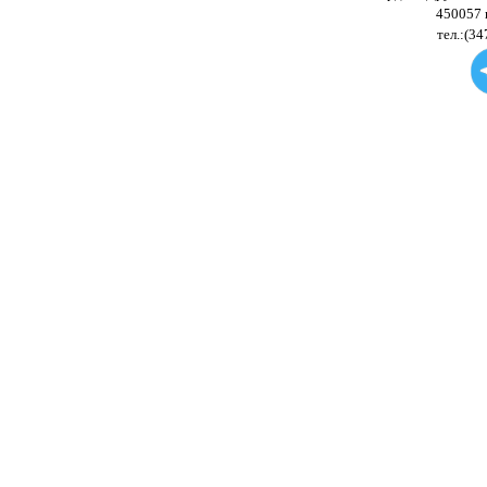
450057 
тел.:(34