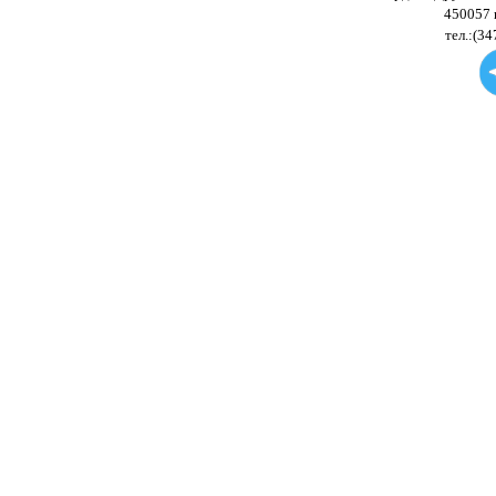
450057 
тел.:(34