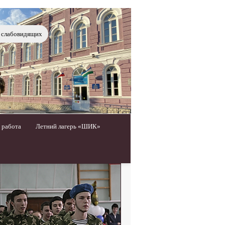
я слабовидящих
 работа
Летний лагерь «ШИК»