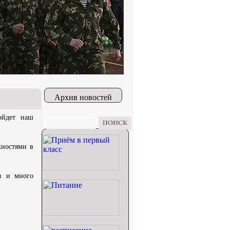
Архив новостей
ойдет наш
жностями в
в и много