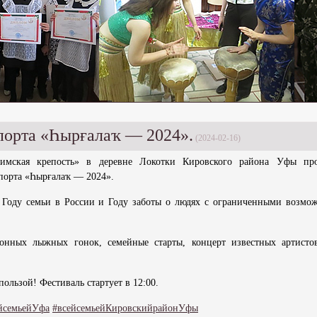
порта «Һырғалаҡ — 2024».
(2024-02-16)
имская крепость» в деревне Локотки Кировского района Уфы пр
порта «Һырғалаҡ — 2024».
 Году семьи в России и Году заботы о людях с ограниченными возмо
онных лыжных гонок, семейные старты, концерт известных артисто
ользой! Фестиваль стартует в 12:00.
йсемьейУфа
#всейсемьейКировскийрайонУфы