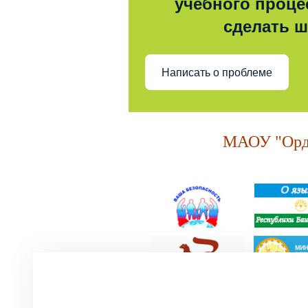
учебного процес
сделать 
Написать о проблеме
МАОУ "Орде