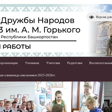
Версия дл
 организации
Ученикам
Учителям
Родителям
Воспитательная
ая олимпиада школьников 2025-2026гг.