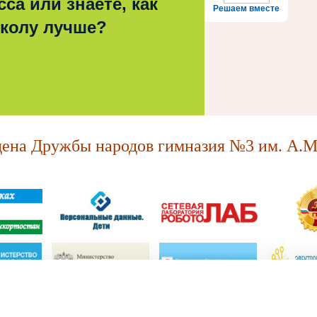
са или знаете, как
Решаем вместе
школу лучше?
на Дружбы народов гимназия №3 им. А.М.
МАОУ "Ордена Дружбы народов гимназия №3 им. А.М. Горького."