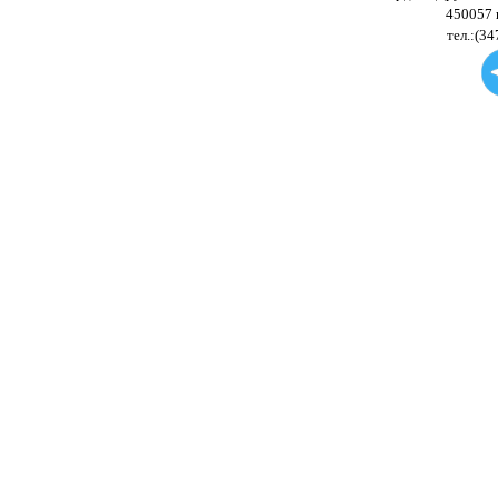
450057 
тел.:(34