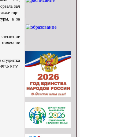
орвала зал
акже торт.
туры, а за
 стеснение
, ничем не
дентка
РГФ БГУ..