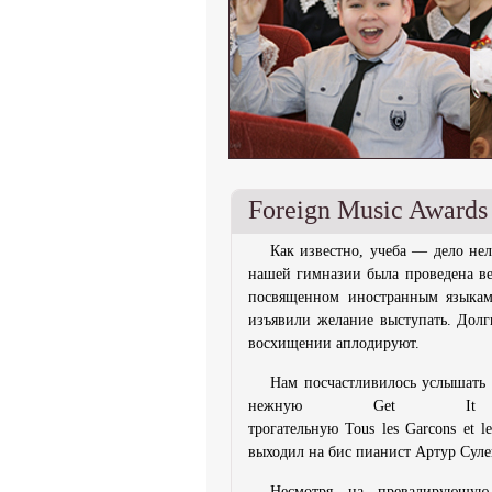
Foreign Music Awards
Как известно, учеба — дело нел
нашей гимназии была проведена ве
посвященном иностранным языка
изъявили желание выступать. Долг
восхищении аплодируют.
Нам посчастливилось услышать 
нежную Get It 
трогательную Tous les Garcons et 
выходил на бис пианист Артур Сул
Несмотря на превалирующую 