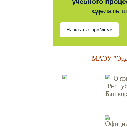
учебного процес
сделать 
Написать о проблеме
МАОУ "Орде