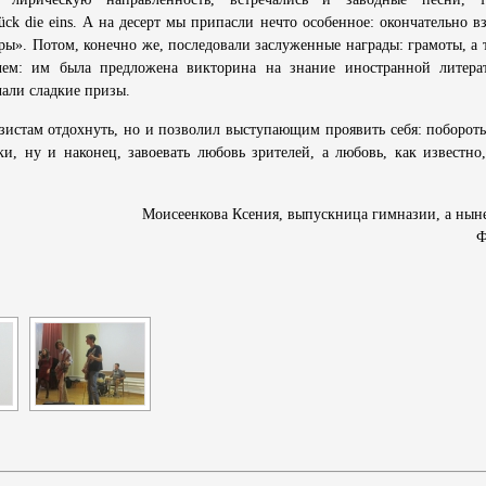
ck die eins. А на десерт мы припасли нечто особенное: окончательно вз
ы». Потом, конечно же, последовали заслуженные награды: грамоты, а т
чем: им была предложена викторина на знание иностранной литера
али сладкие призы.
зистам отдохнуть, но и позволил выступающим проявить себя: побороть
ки, ну и наконец, завоевать любовь зрителей, а любовь, как известно
ния, выпускница гимназии, а ныне сту
Ф