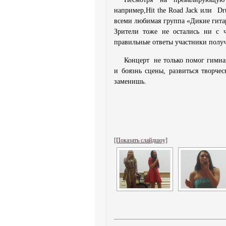
например,Hit the Road Jack или Drü
всеми любимая группа «Дикие гитар
Зрители тоже не остались ни с 
правильные ответы участники получ
Концерт не только помог гимна
и боязнь сцены, развиться творчес
заменишь.
Моисеенкова Ксе
[Показать слайдшоу]