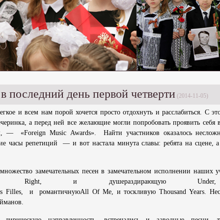
 в последний день первой четверти
(2014-11-05)
егкое и всем нам порой хочется просто отдохнуть и расслабиться. С эт
черинка, а перед ней все желающие могли попробовать проявить себя в
м, — «Foreign Music Awards».
Найти участников оказалось неслож
ие часы репетиций — и вот настала минута славы: ребята на сцене, а
множество замечательных песен в замечательном исполнении наших у
Right, и душераздирающую Und
les Filles, и романтичнуюAll Of Me, и тоскливую Thousand Years. Нес
ейманов.
лирическую направленность, встречались и заводные песни, т