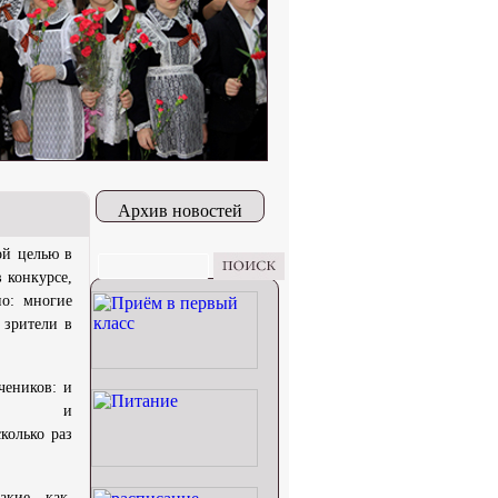
Архив новостей
ой целью в
 конкурсе,
но: многие
 зрители в
чеников: и
er, и
колько раз
акие как,