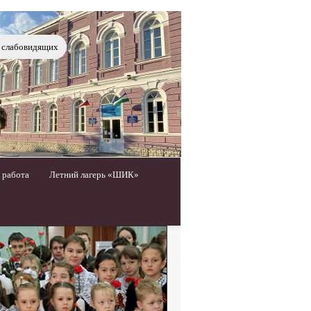
я слабовидящих
 работа
Летний лагерь «ШИК»