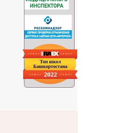
Топ школ
Башкортостана
2022