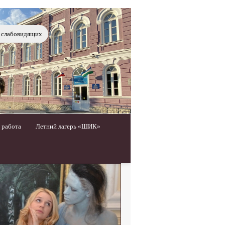
я слабовидящих
 работа
Летний лагерь «ШИК»