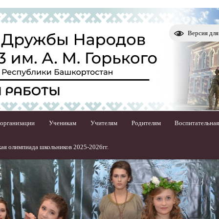
Версия дл
 организации
Ученикам
Учителям
Родителям
Воспитательная
ая олимпиада школьников 2025-2026гг.