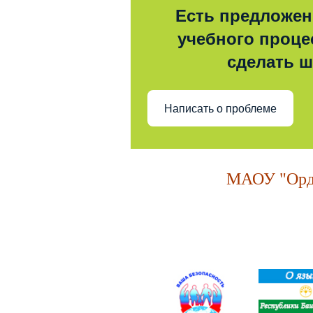
Есть предложен
учебного процес
сделать 
Написать о проблеме
МАОУ "Орде