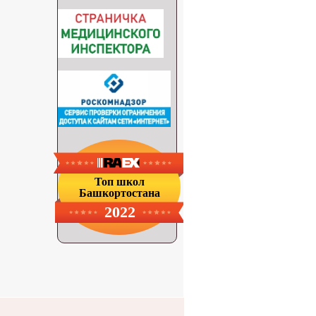
Топ школ
Башкортостана
2022