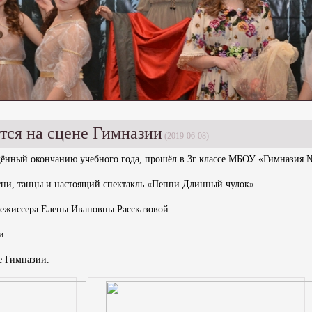
тся на сцене Гимназии
(2019-06-08)
ённый окончанию учебного года, прошёл в 3г классе МБОУ «Гимназия 
сни, танцы и настоящий спектакль «Пеппи Длинный чулок».
 режиссера Елены Ивановны Рассказовой.
и.
е Гимназии.