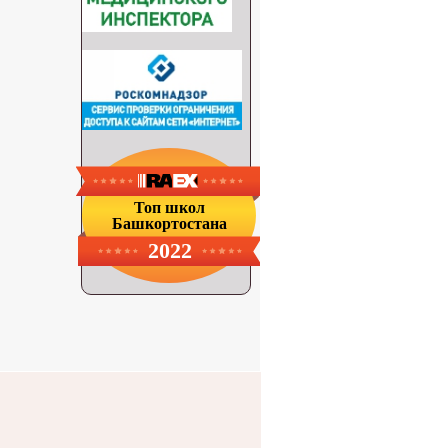
Топ школ
Башкортостана
2022