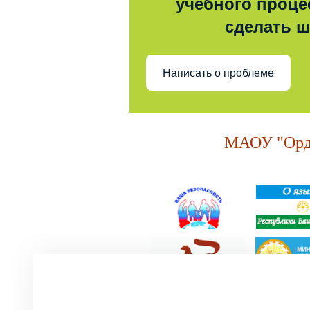
учебного процес
сделать 
Написать о проблеме
МАОУ "Орде