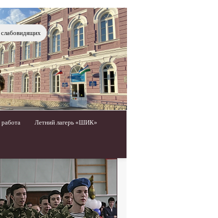
я слабовидящих
 работа
Летний лагерь «ШИК»