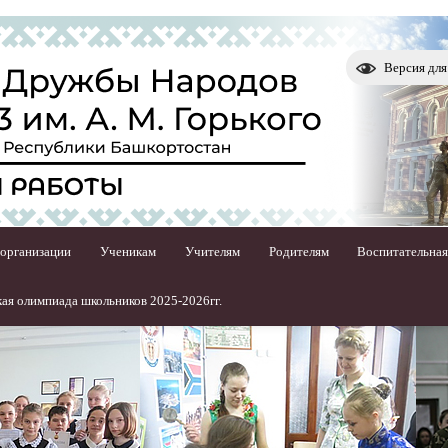
Версия дл
 организации
Ученикам
Учителям
Родителям
Воспитательная
ая олимпиада школьников 2025-2026гг.