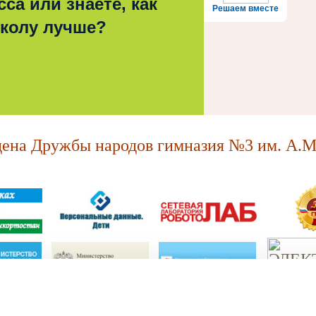
са или знаете, как
Решаем вместе
школу лучше?
на Дружбы народов гимназия №3 им. А.М.
МАОУ "Ордена Дружбы народов гимназия №3 им. А.М. Горького."