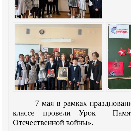
7 мая
в рамках празднован
классе провели
У
рок
П
амя
Отечественной войны
»
.