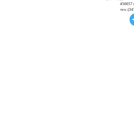
450057 
тел.:(34