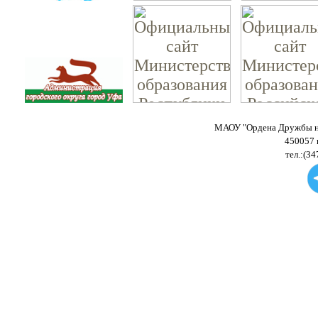
МАОУ "Ордена Дружбы на
450057 
тел.:(34