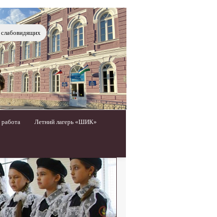
я слабовидящих
 работа
Летний лагерь «ШИК»