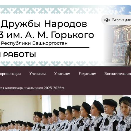
Версия дл
 организации
Ученикам
Учителям
Родителям
Воспитательная
ая олимпиада школьников 2025-2026гг.