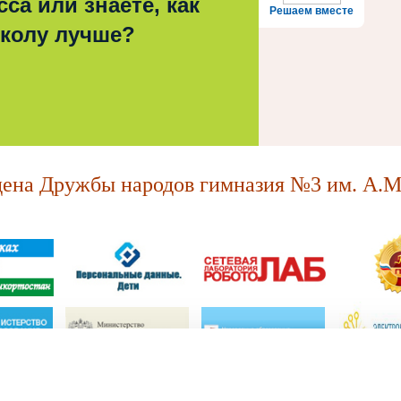
са или знаете, как
Решаем вместе
школу лучше?
на Дружбы народов гимназия №3 им. А.М.
МАОУ "Ордена Дружбы народов гимназия №3 им. А.М. Горького."