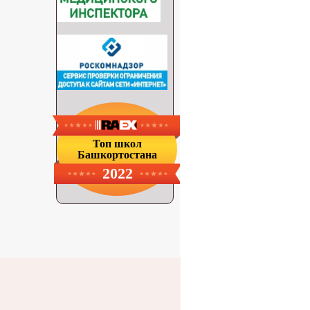
Топ школ
Башкортостана
2022