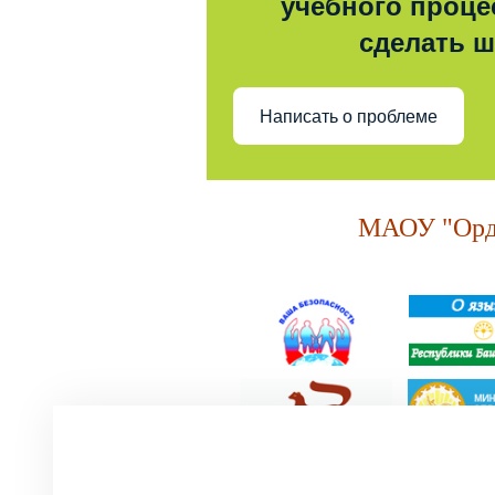
учебного процес
сделать 
Написать о проблеме
МАОУ "Орде