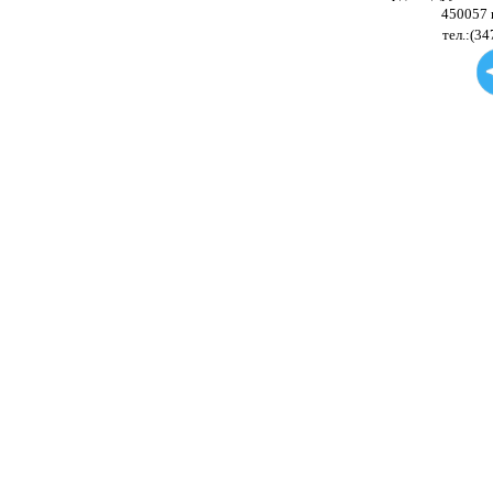
450057 
тел.:(34