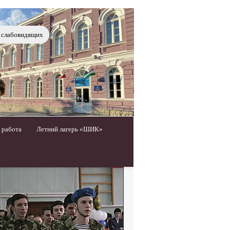
я слабовидящих
 работа
Летний лагерь «ШИК»