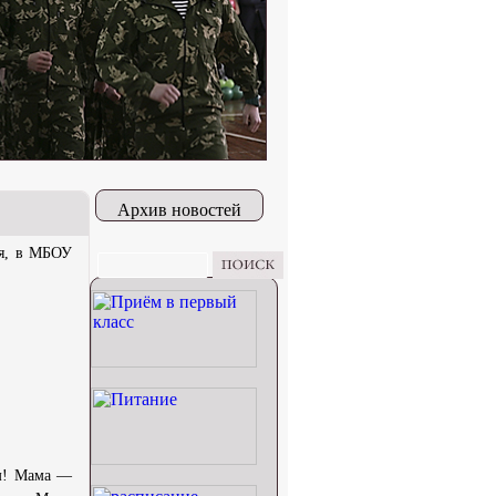
Архив новостей
ря, в МБОУ
ам! Мама —