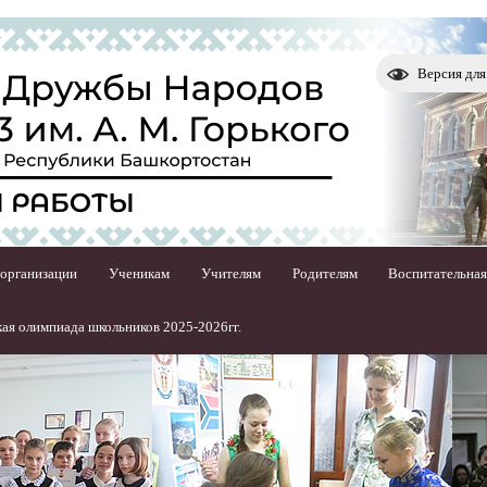
Версия дл
 организации
Ученикам
Учителям
Родителям
Воспитательная
ая олимпиада школьников 2025-2026гг.