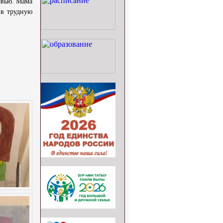
овью. Мама
 в трудную