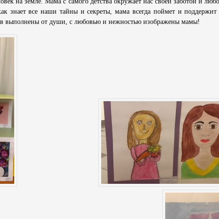
овек на земле. Мама с самого детства окружает нас своей заботой и люб
как знает все наши тайны и секреты, мама всегда поймет и поддержит
в выполнены от души, с любовью и нежностью изображены мамы!