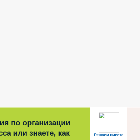
ия по организации
са или знаете, как
Решаем вместе