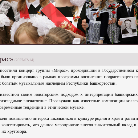
рас»
(2025-02-14)
 посетили концерт группы «Мирас», проходивший в Государственном 
 было организовано в рамках программы воспитания подрастающего п
с богатым музыкальным наследием Республики Башкортостан.
известной своим новаторским подходом к интерпретации башкирски
еизгладимое впечатление. Прозвучали как известные композиции коллек
овременные тенденции в этнической музыке.
вало повышению интереса школьников к культуре родного края и развит
констатировать, что данное мероприятие внесло значительный вклад в 
 их кругозора.