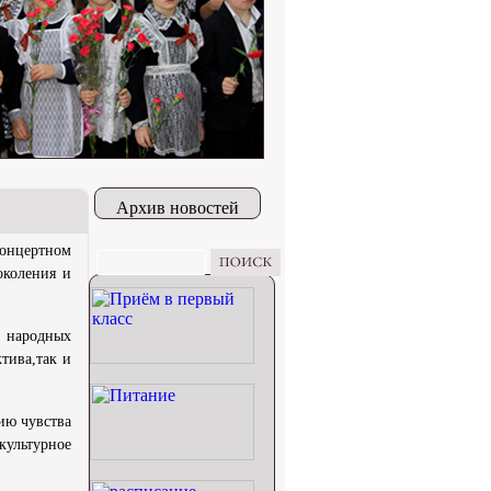
Архив новостей
концертном
околения и
х народных
тива,так и
ию чувства
культурное