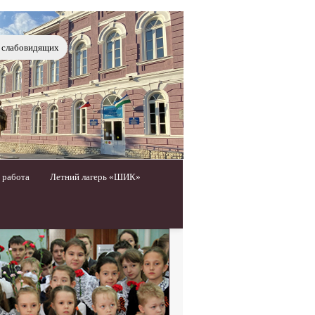
я слабовидящих
 работа
Летний лагерь «ШИК»