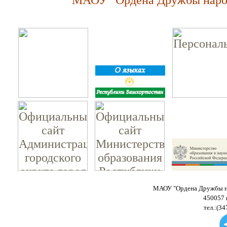
МАОУ "Ордена Дружбы народ
МАОУ "Ордена Дружбы на
450057 
тел.:(34