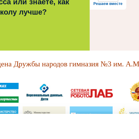
са или знаете, как
Решаем вместе
школу лучше?
на Дружбы народов гимназия №3 им. А.М.
МАОУ "Ордена Дружбы народов гимназия №3 им. А.М. Горького."