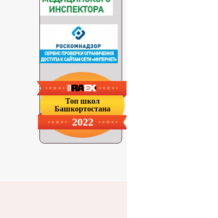
Топ школ
Башкортостана
2022