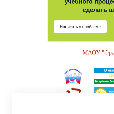
учебного процес
сделать 
Написать о проблеме
МАОУ "Орде