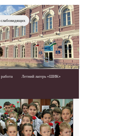
я слабовидящих
 работа
Летний лагерь «ШИК»