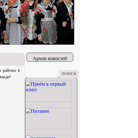
Архив новостей
о района в
манде!