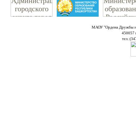
МАОУ "Ордена Дружбы на
450057 
тел.:(34