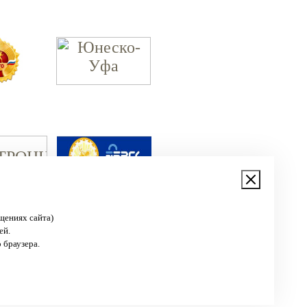
щениях сайта)
ей.
 браузера.