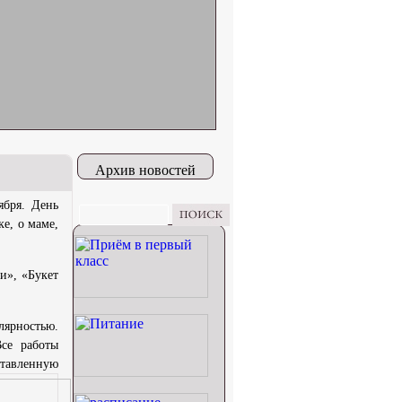
Архив новостей
ября. День
е, о маме,
», «Букет
лярностью.
Все работы
ставленную