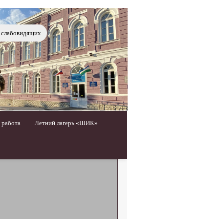
я слабовидящих
 работа
Летний лагерь «ШИК»