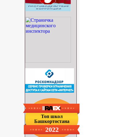
Топ школ
Башкортостана
2022