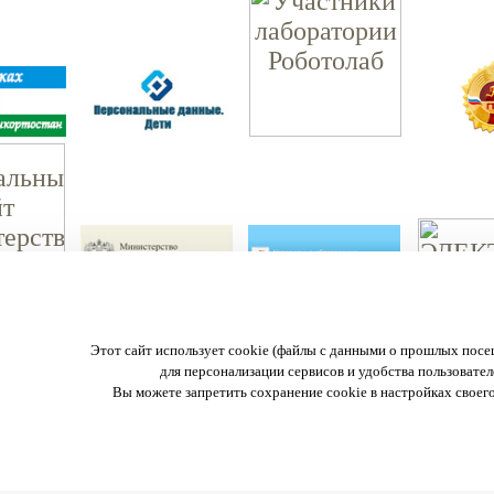
МАОУ "Ордена Дружбы народов гимназия №3 им. А.М. Горького."
Этот сайт использует cookie (файлы с данными о прошлых посе
450057 г. Уфа, ул. Пушкина 108
для персонализации сервисов и удобства пользовател
тел.:(347) 272-29-44, 272-29-44
Вы можете запретить сохранение cookie в настройках своего