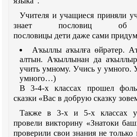
языка”.
Учителя и учащиеся п
риняли у
знает пословиц 
пословицы
дети
даже
сами
придум
А
ҡыллы аҡылға өйрәтер. А
алтын. Аҡыллынан да аҡыллы
учить умному. Учись у умного. 
умного…)
В 3-4-х классах прошел фол
сказки «Вас в добрую сказку зове
Также в 3-х и 5-х классах у
провели викторину «Знатоки башк
проверили свои
знания не только 