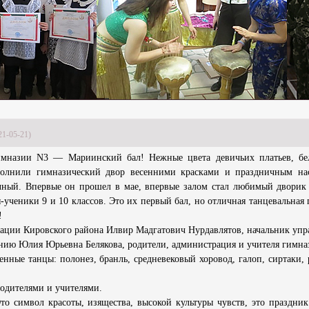
21-05-21)
имназии N3 — Мариинский бал! Нежные цвета девичьих платьев, бе
полнили гимназический двор весенними красками и праздничным на
чный. Впервые он прошел в мае, впервые залом стал любимый дворик
ученики 9 и 10 классов. Это их первый бал, но отличная танцевальная 
!
рации Кировского района Илвир Мадгатович Нурдавлятов, начальник упр
нию Юлия Юрьевна Белякова, родители, администрация и учителя гимна
енные танцы: полонез, бранль, средневековый хоровод, галоп, сиртаки, 
родителями и учителями.
Это симв­ол красоты, изяществ­а, высокой культуры чувств, это праздни