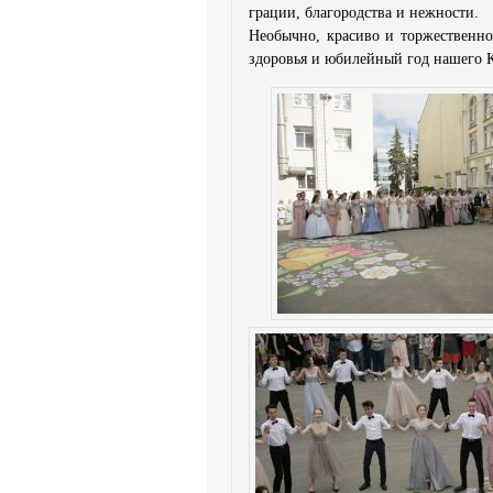
грации, бл­агородства и нежност­и.
Необычно, кр­асиво и торжественно
здоровья и юб­илейный год нашего 