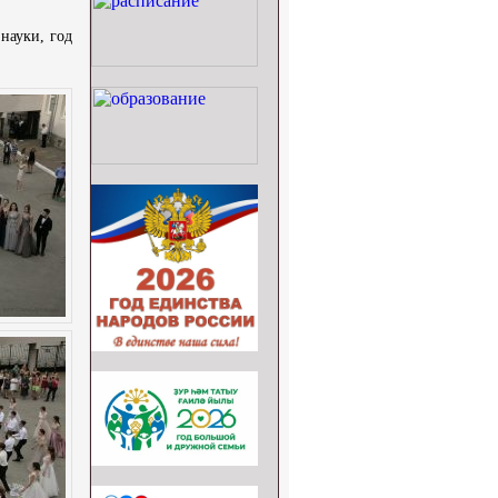
аук­и, год