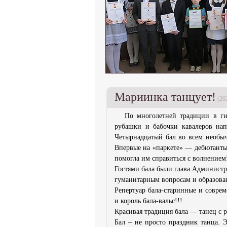
Мариинка танцует!
(20
По многолетней традиции в г
рубашки и бабочки кавалеров на
Четырнадцатый бал во всем необы
Впервые на «паркете» — дебютанты-
помогла им справиться с волнением
Гостями бала были глава Админист
гуманитарным вопросам и образова
Репертуар бала-старинные и соврем
и король бала-вальс!!!
Красивая традиция бала — танец с 
Бал – не просто праз­дник танца. 