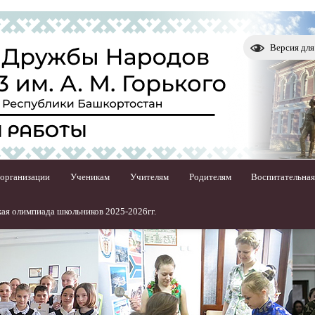
Версия дл
 организации
Ученикам
Учителям
Родителям
Воспитательная
ая олимпиада школьников 2025-2026гг.