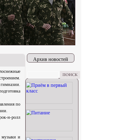
Архив новостей
лоснежные
строением.
 гимназии.
подготовка
авления по
зии.
рок-н-ролл
к музыки и