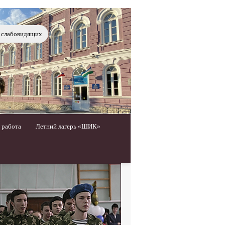
я слабовидящих
 работа
Летний лагерь «ШИК»