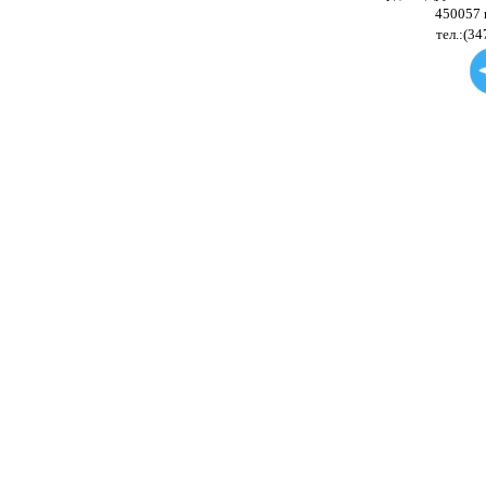
450057 
тел.:(34