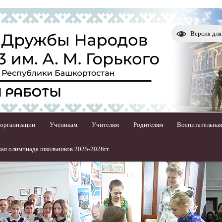
Версия дл
 организации
Ученикам
Учителям
Родителям
Воспитательная
ая олимпиада школьников 2025-2026гг.