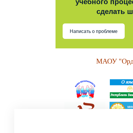
учебного процес
сделать 
Написать о проблеме
МАОУ "Орде