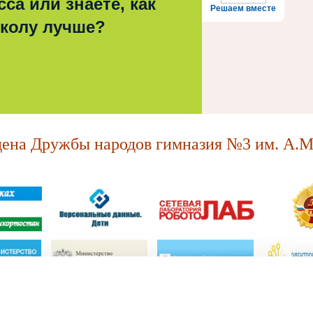
са или знаете, как
Решаем вместе
школу лучше?
на Дружбы народов гимназия №3 им. А.М.
МАОУ "Ордена Дружбы народов гимназия №3 им. А.М. Горького."