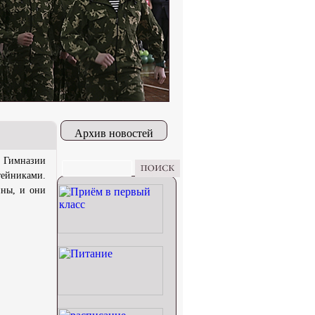
Архив новостей
й Гимназии
тейниками.
ины, и они