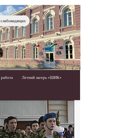
я слабовидящих
 работа
Летний лагерь «ШИК»