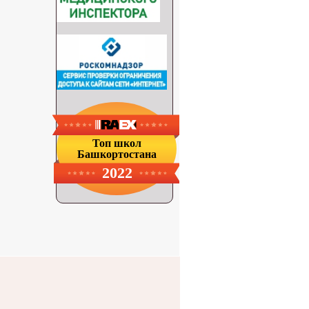
Топ школ
Башкортостана
2022