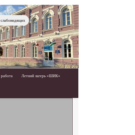
я слабовидящих
 работа
Летний лагерь «ШИК»