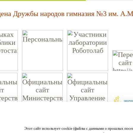
на Дружбы народов гимназия №3 им. А.М.
МАОУ "Ордена Дружбы народов гимназия №3 им. А.М. Горького."
Этот сайт использует cookie (файлы с данными о прошлых посе
450057 г. Уфа, ул. Пушкина 108