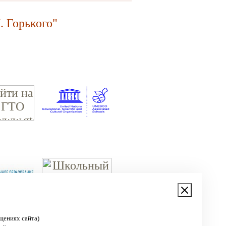
 Горького"
щениях сайта)