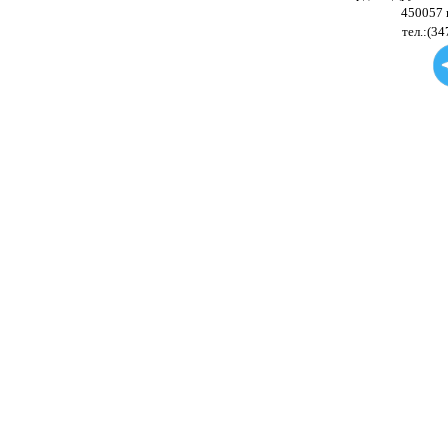
450057 
тел.:(34