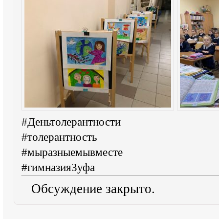
#Деньтолерантности
#толерантность
#мыразныемывместе
#гимназия3уфа
Обсуждение закрыто.