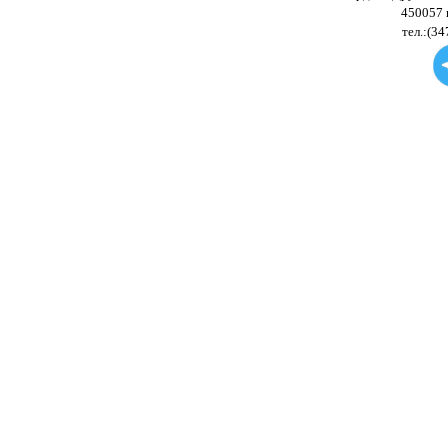
450057 
тел.:(34