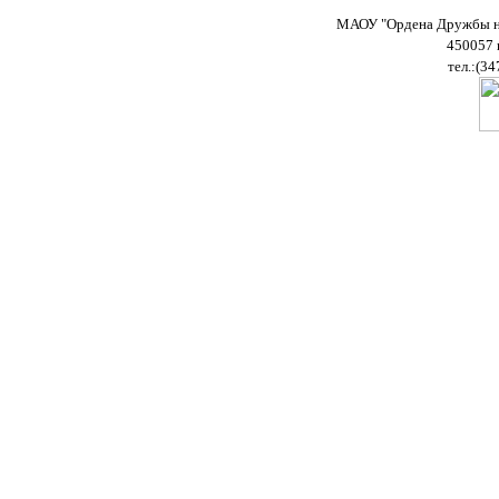
МАОУ "Ордена Дружбы на
450057 
тел.:(34