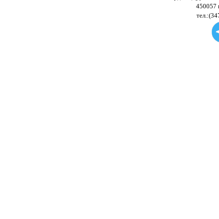
450057 
тел.:(34