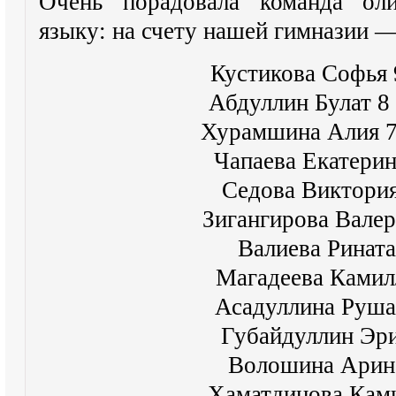
Очень порадовала команда ол
языку: на счету нашей гимназии —
Кустикова Софья
Абдуллин Булат 8
Хурамшина Алия 
Чапаева Екатерин
Седова Виктория
Зигангирова Валер
Валиева Рината
Магадеева Камил
Асадуллина Руша
Губайдуллин Эри
Волошина Арина
Хаматдинова Ками