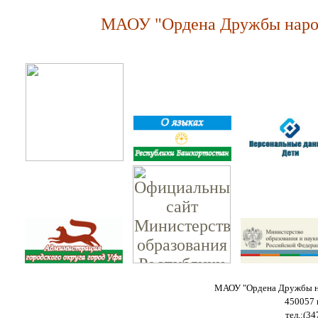
МАОУ "Ордена Дружбы народ
МАОУ "Ордена Дружбы на
450057 
тел.:(34