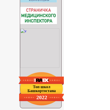
Топ школ
Башкортостана
2022