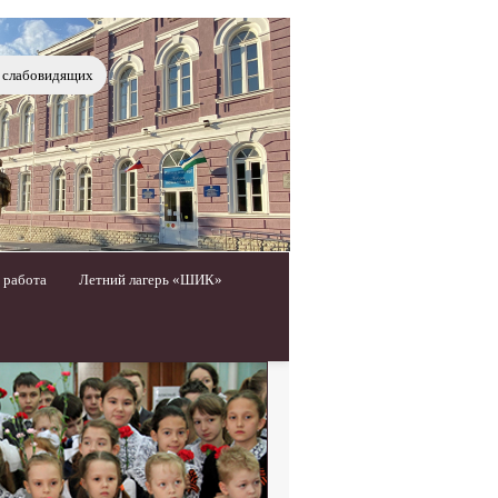
я слабовидящих
 работа
Летний лагерь «ШИК»