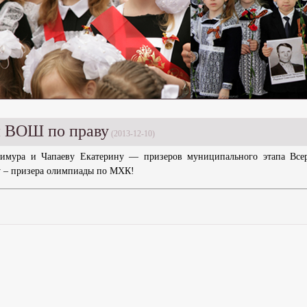
 ВОШ по праву
(2013-12-10)
Тимура и Чапаеву Екатерину — призеров муниципального этапа Всер
у – призера олимпиады по МХК!