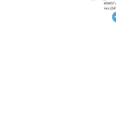
450057 
тел.:(34