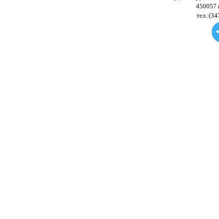
450057 
тел.:(34