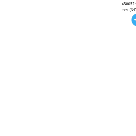
450057 
тел.:(34