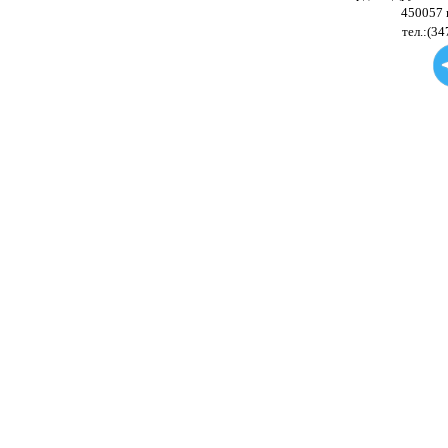
450057 
тел.:(34