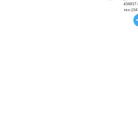
450057 
тел.:(34