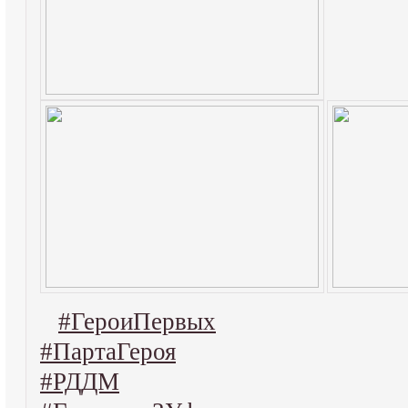
#ГероиПервых
#ПартаГероя
#РДДМ