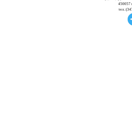
450057 
тел.:(34