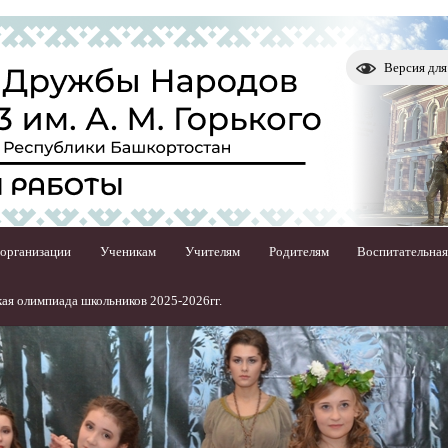
Версия дл
 организации
Ученикам
Учителям
Родителям
Воспитательная
ая олимпиада школьников 2025-2026гг.