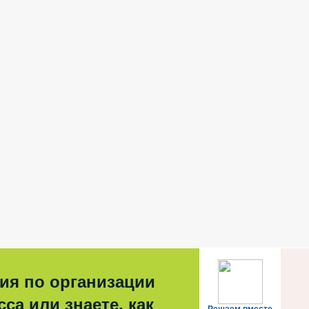
ия по организации
са или знаете, как