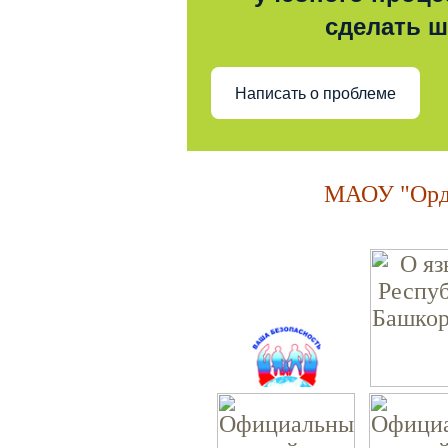
сделать 
Написать о проблеме
МАОУ "Орде