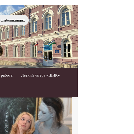
я слабовидящих
 работа
Летний лагерь «ШИК»