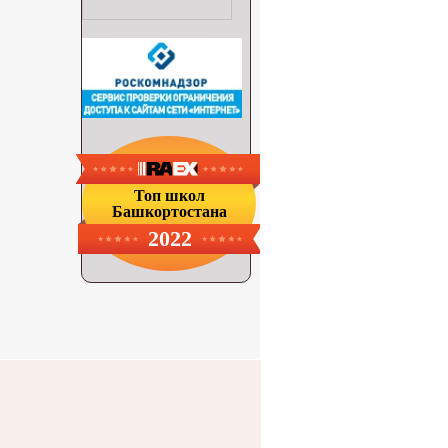
Топ школ
Башкортостана
2022